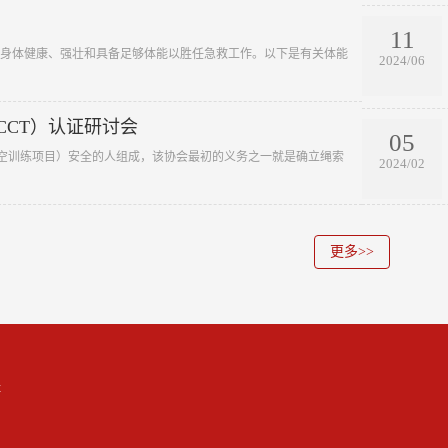
11
持身体健康、强壮和具备足够体能以胜任急救工作。以下是有关体能
2024/06
CCT）认证研讨会
05
练高空训练项目）安全的人组成，该协会最初的义务之一就是确立绳索
2024/02
更多>>
t