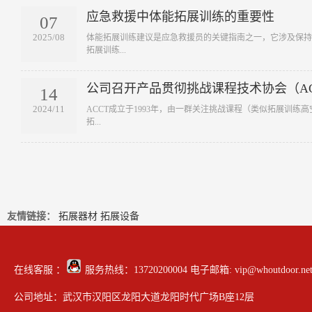
应急救援中体能拓展训练的重要性
07
2025/08
​体能拓展训练建议是应急救援员的关键指南之一，它涉及保
拓展训练...
公司召开产品贯彻挑战课程技术协会（A
14
2024/11
​ACCT成立于1993年，由一群关注挑战课程（类似拓展训
拓...
友情链接：
拓展器材
拓展设备
在线客服 ：
服务热线：13720200004 电子邮箱: vip@whoutdoor.ne
公司地址：武汉市汉阳区龙阳大道龙阳时代广场B座12层