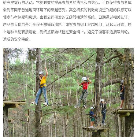
验高空穿行的活动。它能有效的提高参与者的勇气和自信心。可以使得参与者体
会到不同于普通地面环境下的穿越感受。高空横渡的刺激与凌空飞翔的快感可以
使参与者热爱和痴迷。由我公司研发的无缝转接滑轮系统，日期通过相关认证，
产品最大优势是：全程无需摘取滑轮。游客参与树上穿越项目，从起点开始，挂
上这种自动转接滑轮，到终点都始终挂在安全绳上，避免了游客中途摘取滑轮，
造成的安全事故。